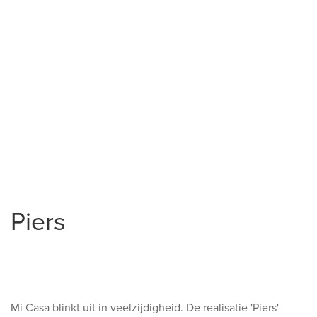
akkoord gaan dat Mi Casa uw persoonlijke gegevens mag
verwerken. Uw gegevens zullen in alle discretie worden
verwerkt volgens ons
privacybeleid
.
Inschrijven
Piers
ga terug naar overzicht
Mi Casa blinkt uit in veelzijdigheid. De realisatie 'Piers'