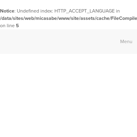
Notice
: Undefined index: HTTP_ACCEPT_LANGUAGE in
/data/sites/web/micasabe/www/site/assets/cache/FileCompile
on line
5
Blijf op de hoogte
Menu
Schrijf u hier in op onze nieuwsbrief, zo wordt u op de
hoogte gehouden van het belangrijkste Mi Casa nieuws.
Om uw aanvraag te kunnen verzenden, moet u ermee