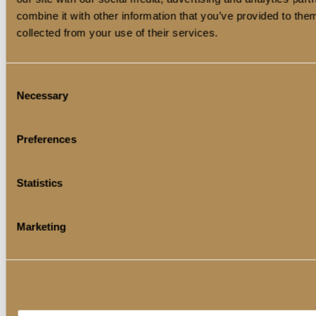
micasa@micasa.be
combine it with other information that you’ve provided to them
Volg ons op
collected from your use of their services.
Links
Consent
Landelijk wonen en bouwen
Necessary
Selection
Villabouw
Bouwbedrijf
Sleutel-op-de-deur
Preferences
Houtskelet vs houtmassief
Houten huis
Statistics
Contacteer ons
Marketing
Lastenboek
Blog
Op weg naar uw Mi Casa
FAQ
Mi Casa Boek